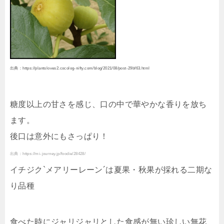
出典：https://plantsloves2.cocolog-nifty.com/blog/2021/08/post-29bf63.html
糖度以上の甘さを感じ、口の中で華やかな香りを放ち
ます。
後口は意外にもさっぱり！
出典：https://mi-journey.jp/foodie/28428/
イチジク`メアリーレーン´は夏果・秋果が採れる二期な
り品種
食べた時にジャリジャリとした食感が無い珍しい無花