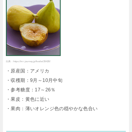
出典：https://mi-journey.jp/foodie/28428/
・原産国：アメリカ
・収穫期：9月～10月中旬
・参考糖度：17～26％
・果皮：黄色に近い
・果肉：薄いオレンジ色の穏やかな色合い