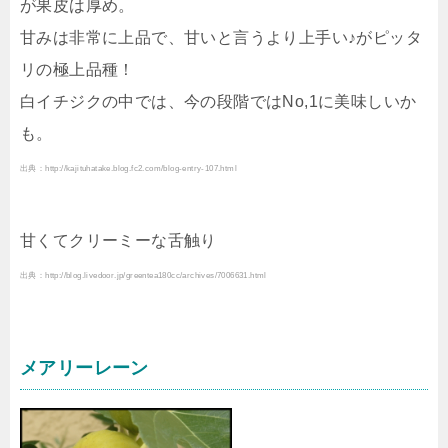
が果皮は厚め。
甘みは非常に上品で、甘いと言うより上手い♪がピッタ
リの極上品種！
白イチジクの中では、今の段階ではNo,1に美味しいか
も。
出典：http://kajituhatake.blog.fc2.com/blog-entry-107.html
甘くてクリーミーな舌触り
出典：http://blog.livedoor.jp/greentea180cc/archives/7006631.html
メアリーレーン