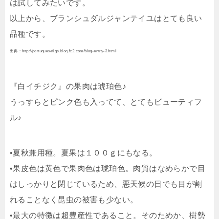
は試してみたいです。
以上から、ブランシュダルジャンテイユはとても良い
品種です。
出典：http://portuguesefigs.blog.fc2.com/blog-entry-3.html
『白イチジク』の果肉は琥珀色♪
うっすらとピンク色も入ってて、とてもビューティフ
ル♪
•夏秋兼用種。夏果は１００ｇにもなる。
•果皮色は黄色で果肉色は琥珀色。肉質はなめらかで目
はしっかりと閉じているため、悪天候の日でも目が割
れることなく昆虫の被害も少ない。
•最大の特徴は超豊産性であること。そのためか、樹勢