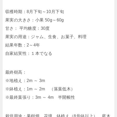
収穫時期：8月下旬～10月下旬
果実の大きさ：小果 50g～60g
甘さ： 平均糖度：30度
果実の用途：ジャム、生食、お菓子、料理
結果年数：2～4年
自家結実性：１本でなる
最終樹高：
※地植え：2m ～ 3m
※鉢植え：1m ～ 2m （落葉低木）
※最終葉張り：3m ～ 4m 半開帳性
栽培用途：果樹畑、花壇、鉢植え（8号鉢以上）、庭木