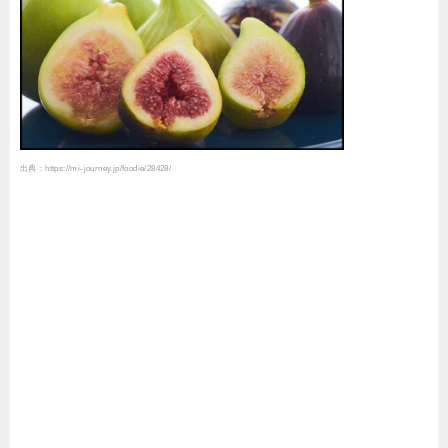
出典：https://mi-journey.jp/foodie/28428/