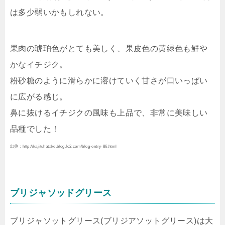
は多少弱いかもしれない。
果肉の琥珀色がとても美しく、果皮色の黄緑色も鮮や
かなイチジク。
粉砂糖のように滑らかに溶けていく甘さが口いっぱい
に広がる感じ。
鼻に抜けるイチジクの風味も上品で、非常に美味しい
品種でした！
出典：http://kajituhatake.blog.fc2.com/blog-entry-86.html
ブリジャソッドグリース
ブリジャソットグリース(ブリジアソットグリース)は大