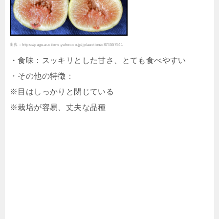
出典：https://page.auctions.yahoo.co.jp/jp/auction/c874557541
・食味：スッキリとした甘さ、とても食べやすい
・その他の特徴：
※目はしっかりと閉じている
※栽培が容易、丈夫な品種